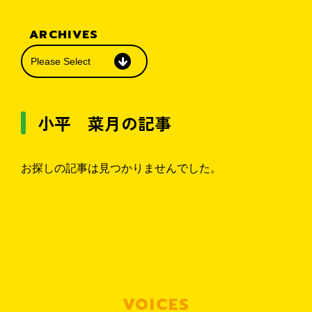
＼ 来店せずに相談可能 ／
ARCHIVES
無料・オンライン相談予約
小平 菜月の記事
お電話での問い合わせ
お探しの記事は見つかりませんでした。
0120-726-812
【対応時間】9:00〜22:00 水曜定休
LINEで相談
VOICES