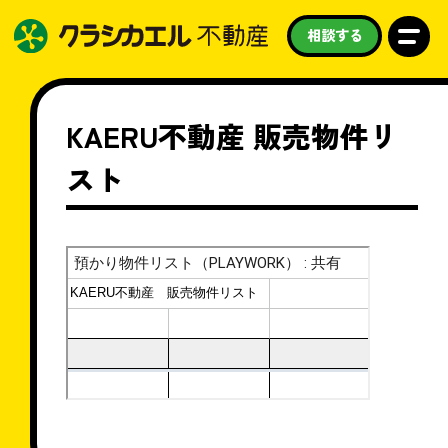
相談する
私たちについて
買いたい
KAERU不動産 販売物件リ
スト
売りたい
借りたい
学びたい
守りたい
お知らせ
スタッフ紹介
よくある質問
採用情報