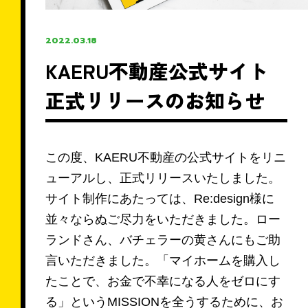
＼ 来店せずに相談可能 ／
2022.03.18
無料・オンライン相談予約
KAERU不動産公式サイト
正式リリースのお知らせ
お電話での問い合わせ
この度、KAERU不動産の公式サイトをリニ
ューアルし、正式リリースいたしました。
0120-726-812
サイト制作にあたっては、Re:design様に
【対応時間】9:00〜22:00 水曜定休
並々ならぬご尽力をいただきました。ロー
ランドさん、バチェラーの黄さんにもご助
言いただきました。「マイホームを購入し
たことで、お金で不幸になる人をゼロにす
LINEで相談
る」というMISSIONを全うするために、お