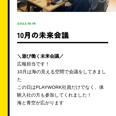
＼ 来店せずに相談可能 ／
無料・オンライン相談予約
2022.10.19
10月の未来会議
＼遊び働く未来会議／
お電話での問い合わせ
広報担当です！
0120-726-812
10月は海の見える空間で会議をしてきまし
た
【対応時間】9:00〜22:00 水曜定休
この日はPLAYWORK社員だけでなく、体
験入社の方も参加してくれました！
海と青空が広がります
LINEで相談