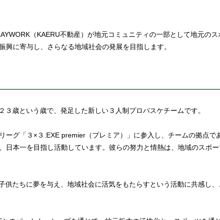
AYWORK（KAERU不動産）が地元コミュニティの一部として地元のスポ
振興に寄与し、さらなる地域社会の発展を目指します。
共に２３歳という歳で、発足した新しい３人制プロバスケチームです。
ーグ「３×３.EXE premier（プレミア）」に参入し、チームの拠点
、日本一を目指し活動しています。彼らの努力と情熱は、地域のスポー
地域の子供たちに夢を与え、地域社会に活気をもたらすという活動に共感し