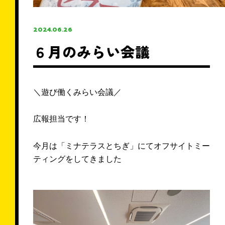
＼ 来店せずに相談可能 ／
2024.06.26
無料・オンライン相談予約
６月のみらい会議
＼遊び働くみらい会議／
お電話での問い合わせ
広報担当です！
0120-726-812
今月は「ミナテラスとちぎ」にてオフサイトミー
【対応時間】9:00〜22:00 水曜定休
ティングをしてきました
LINEで相談