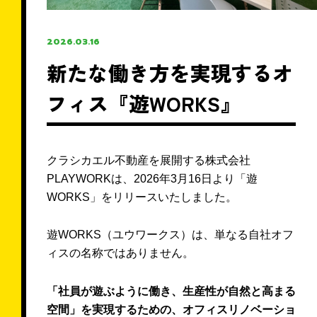
＼ 来店せずに相談可能 ／
2026.03.16
無料・オンライン相談予約
新たな働き方を実現するオ
フィス『遊WORKS』
お電話での問い合わせ
クラシカエル不動産を展開する株式会社
PLAYWORKは、2026年3月16日より「遊
0120-726-812
WORKS」をリリースいたしました。
【対応時間】9:00〜22:00 水曜定休
遊WORKS（ユウワークス）は、単なる自社オフ
ィスの名称ではありません。
「社員が遊ぶように働き、生産性が自然と高まる
LINEで相談
空間」を実現するための、オフィスリノベーショ