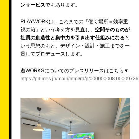
ンサービス
でもあります。
来店予約する
PLAYWORKは、これまでの「働く場所＝効率重
お問い合わせ
視の箱」という考え方を見直し、
空間そのものが
社員の創造性と集中力を引き出す仕組みになる
と
いう思想のもと、デザイン・設計・施工までを一
Follow us
貫してプロデュースします。
遊WORKSについてのプレスリリースはこちら▼
https://prtimes.jp/main/html/rd/p/000000008.00009726