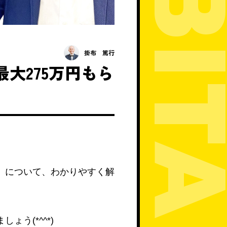
掛布 篤行
最大275万円もら
』について、わかりやすく解
う(*^^*)